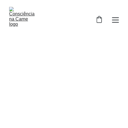
filtrar 
estímulos