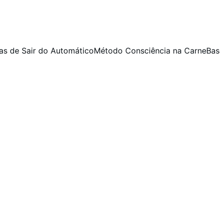
as de Sair do Automático
Método Consciência na Carne
Bas
Continuidade & Ciclo 66